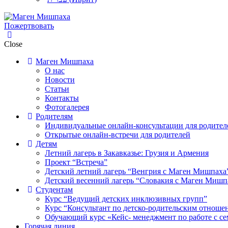
Пожертвовать
Close
Маген Мишпаха
О нас
Новости
Статьи
Контакты
Фотогалерея
Родителям
Индивидуальные онлайн-консультации для родител
Открытые онлайн-встречи для родителей
Детям
Летний лагерь в Закавказье: Грузия и Армения
Проект “Встреча”
Детский летний лагерь “Венгрия с Маген Мишпаха
Детский весенний лагерь “Словакия с Маген Мишп
Студентам
Курс “Ведущий детских инклюзивных групп”
Курс “Консультант по детско-родительским отноше
Обучающий курс «Кейс- менеджмент по работе с се
Горячая линия