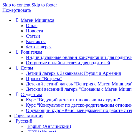
Skip to content
Skip to footer
Пожертвовать
Маген Мишпаха
О нас
Новости
Статьи
Контакты
Фотогалерея
Родителям
Индивидуальные онлайн-консультации для родител
Открытые онлайн-встречи для родителей
Детям
Летний лагерь в Закавказье: Грузия и Армения
Проект “Встреча”
Детский летний лагерь “Венгрия с Маген Мишпаха
Детский весенний лагерь “Словакия с Маген Мишп
Студентам
Курс “Ведущий детских инклюзивных групп”
Курс “Консультант по детско-родительским отноше
Обучающий курс «Кейс- менеджмент по работе с се
Горячая линия
Русский
English
(
Английский
)
עברית
(
Иврит
)