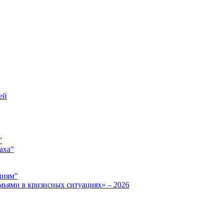
ей
”
аха”
ниям”
мьями в кризисных ситуациях» – 2026