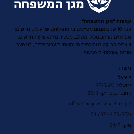
עמותת “מגן המשפחה”
כבר 10 שנים אנחנו מסייעים בהסתגלותם של עולים חדשים:
מפתחים מרחב מכיל ומשלב, מכשירים למקצועות חדשים,
ויוצרים פרויקטים ותוכניות משמעותיות עבור ילדים, בני נוער,
הורים ואוכלוסיות פגיעות.
משרד
ישראל
ירושלים 9745600,
רחוב דב בר יקר 30/8
office@magenmishpacha.org.il
(972) 54-687-44-78
מוקד 24/7