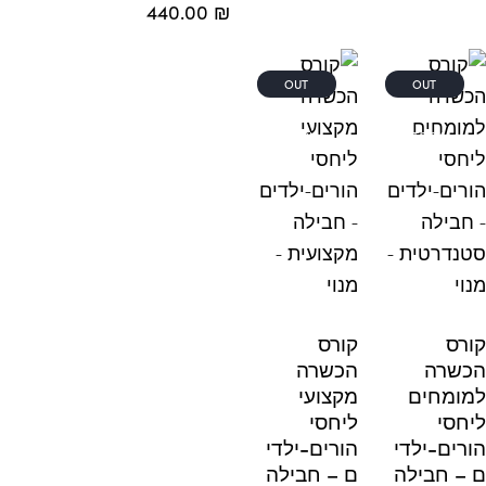
440.00
₪
OUT
OUT
OF
OF
STOCK
STOCK
ס
קורס
רה
הכשרה
מחים
מקצועי
סי
ליחסי
ים-ילדי
הורים-ילדי
 חבילה
ם – חבילה