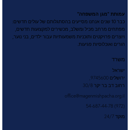
עמותת “מגן המשפחה”
כבר 10 שנים אנחנו מסייעים בהסתגלותם של עולים חדשים:
מפתחים מרחב מכיל ומשלב, מכשירים למקצועות חדשים,
ויוצרים פרויקטים ותוכניות משמעותיות עבור ילדים, בני נוער,
הורים ואוכלוסיות פגיעות.
משרד
ישראל
ירושלים 9745600,
רחוב דב בר יקר 30/8
office@magenmishpacha.org.il
(972) 54-687-44-78
מוקד 24/7