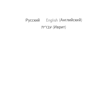
Русский
English
(
Английский
)
עברית
(
Иврит
)