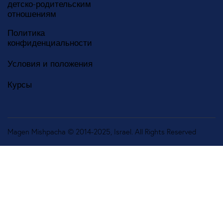
детско-родительским
отношениям
Политика
конфиденциальности
Условия и положения
Курсы
Magen Mishpacha © 2014-2025, Israel. All Rights Reserved
Русский
English
(
Английский
)
עברית
(
Иврит
)