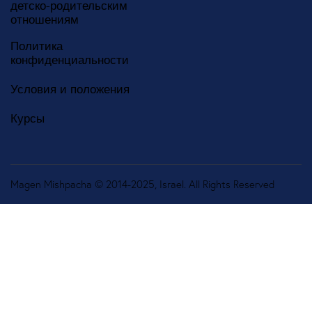
детско-родительским
отношениям
Политика
конфиденциальности
Условия и положения
Курсы
Magen Mishpacha © 2014-2025, Israel. All Rights Reserved
Русский
English
(
Английский
)
עברית
(
Иврит
)