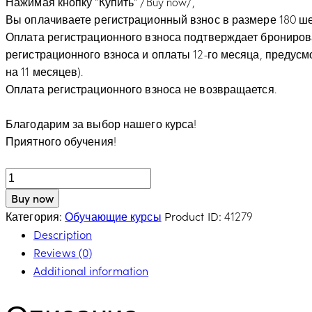
Нажимая кнопку “Купить” /Buy now/,
Вы оплачиваете регистрационный взнос в размере 180 ше
Оплата регистрационного взноса подтверждает бронирова
регистрационного взноса и оплаты 12-го месяца, предус
на 11 месяцев).
Оплата регистрационного взноса не возвращается.
Благодарим за выбор нашего курса!
Приятного обучения!
Количество
товара
Buy now
קורס
Категория:
Product ID:
Обучающие курсы
41279
הכשרה
Description
"מומחה
Reviews (0)
בתחום
Additional information
יחסי
הורים