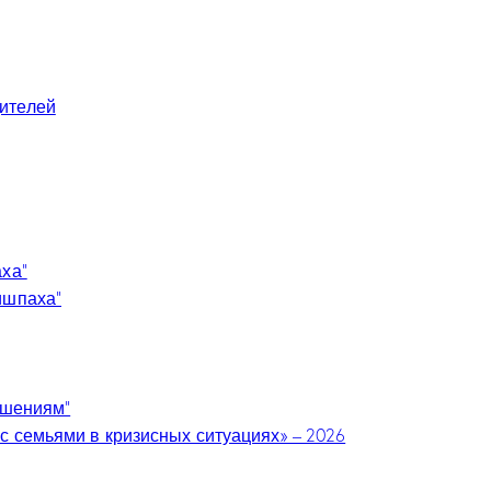
ителей
аха”
ишпаха”
ошениям”
с семьями в кризисных ситуациях» – 2026