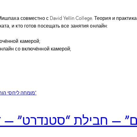
аха совместно с David Yellin College. Теория и практика
ката, и кто готов посещать все занятия онлайн:
ючённой камерой;
онлайн со включённой камерой;
ם” — חבילת “סטנדרט” — דמ