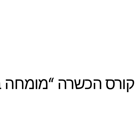
קורס הכשרה “מומחה  —