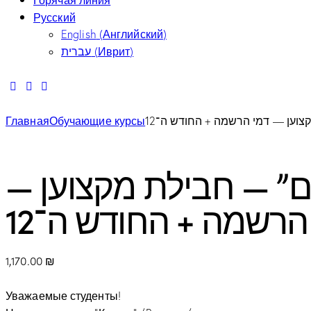
Русский
English
(
Английский
)
עברית
(
Иврит
)
Главная
Обучающие курсы
צוען — דמי הרשמה + החודש ה־12
דים” — חבילת מקצוען
הרשמה + החודש ה־12
1,170.00
₪
Уважаемые студенты!