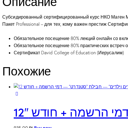
Описание
וילדים"
—
חבילת
Субсидированный сертифицированный курс НКО Маген Мишп
מקצוען
Пакет Professional – для тех, кому важен престиж Сертифи
—
דמי
Обязательное посещение 80% лекций онлайн со вкл
הרשמה
Обязательное посещение 80% практических встреч 
+
Сертификат David College of Education (Иерусалим)
החודש
Похожие
ה־12
י הרשמה + חודש 12″
935.00
₪
Buy now