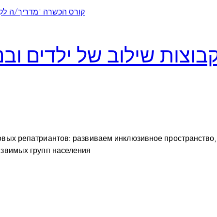
קבוצות שילוב של ילדים וב
новых репатриантов: развиваем инклюзивное пространство
язвимых групп населения