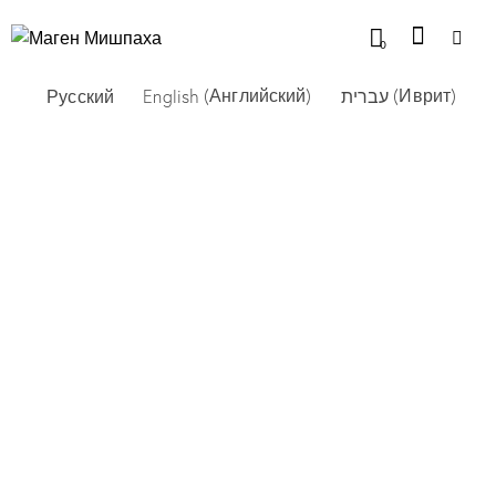
0
Русский
English
(
Английский
)
עברית
(
Иврит
)