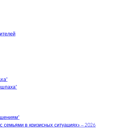
ителей
аха”
ишпаха”
ошениям”
с семьями в кризисных ситуациях» – 2026