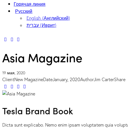
Горячая линия
Русский
English
(
Английский
)
עברית
(
Иврит
)
Asia Magazine
19 мая, 2020
Client
New Magazine
Date
January, 2020
Author
Jim Carter
Share
Tesla Brand Book
Dicta sunt explicabo. Nemo enim ipsam voluptatem quia voluptas 