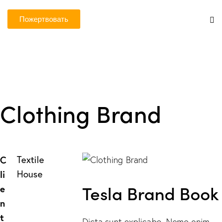
Пожертвовать
Clothing Brand
C
Textile
li
House
Tesla Brand Book
e
n
t
Dicta sunt explicabo. Nemo enim