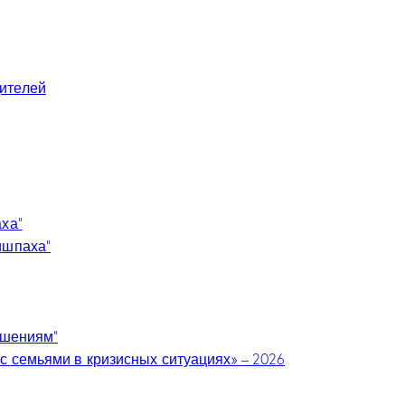
ителей
аха”
ишпаха”
ошениям”
с семьями в кризисных ситуациях» – 2026