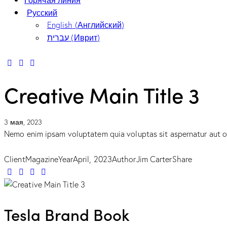
Русский
English
(
Английский
)
עברית
(
Иврит
)
Creative Main Title 3
3 мая, 2023
Nemo enim ipsam voluptatem quia voluptas sit aspernatur aut odi
Client
Magazine
Year
April, 2023
Author
Jim Carter
Share
Tesla Brand Book