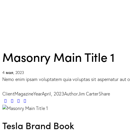
Masonry Main Title 1
4 мая, 2023
Nemo enim ipsam voluptatem quia voluptas sit aspernatur aut odi
Client
Magazine
Year
April, 2023
Author
Jim Carter
Share
Tesla Brand Book