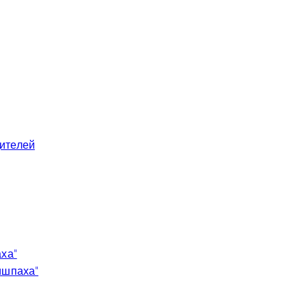
ителей
аха”
ишпаха”