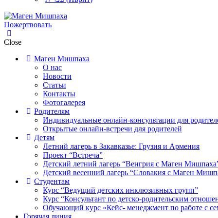
Пожертвовать
Close
Маген Мишпаха
О нас
Новости
Статьи
Контакты
Фотогалерея
Родителям
Индивидуальные онлайн-консультации для родител
Открытые онлайн-встречи для родителей
Детям
Летний лагерь в Закавказье: Грузия и Армения
Проект “Встреча”
Детский летний лагерь “Венгрия с Маген Мишпаха
Детский весенний лагерь “Словакия с Маген Мишп
Студентам
Курс “Ведущий детских инклюзивных групп”
Курс “Консультант по детско-родительским отноше
Обучающий курс «Кейс- менеджмент по работе с се
Горячая линия