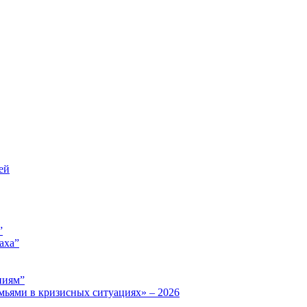
ей
”
аха”
ниям”
мьями в кризисных ситуациях» – 2026