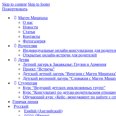
Skip to content
Skip to footer
Пожертвовать
Маген Мишпаха
О нас
Новости
Статьи
Контакты
Фотогалерея
Родителям
Индивидуальные онлайн-консультации для родител
Открытые онлайн-встречи для родителей
Детям
Летний лагерь в Закавказье: Грузия и Армения
Проект “Встреча”
Детский летний лагерь “Венгрия с Маген Мишпаха
Детский весенний лагерь “Словакия с Маген Мишп
Студентам
Курс “Ведущий детских инклюзивных групп”
Курс “Консультант по детско-родительским отноше
Обучающий курс «Кейс- менеджмент по работе с се
Горячая линия
Русский
English
(
Английский
)
עברית
(
Иврит
)