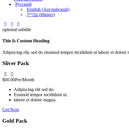
Русский
English
(
Английский
)
עברית
(
Иврит
)
optional subtitle
This Is Custom Heading
Adipiscing elit, sed do eiusmod tempor incididunt ut labore et dolor
Sliver Pack
$00.00
Per/Month
Adipiscing elit sed do.
Eusmod tempor incididunt ut.
labore et dolore magna.
Get Now
Gold Pack