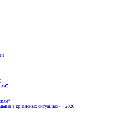
ей
”
аха”
ниям”
мьями в кризисных ситуациях» – 2026