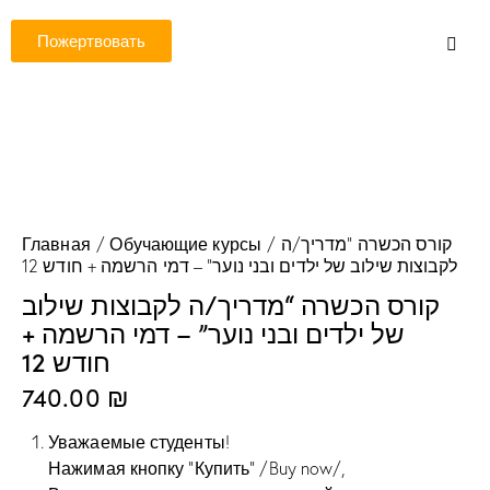
Пожертвовать
Главная
Обучающие курсы
קורס הכשרה “מדריך/ה
לקבוצות שילוב של ילדים ובני נוער” – דמי הרשמה + חודש 12
קורס הכשרה “מדריך/ה לקבוצות שילוב
של ילדים ובני נוער” – דמי הרשמה +
חודש 12
740.00
₪
Уважаемые студенты!
Нажимая кнопку “Купить” /Buy now/,