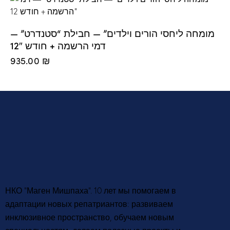
מומחה ליחסי הורים וילדים” — חבילת “סטנדרט” —
דמי הרשמה + חודש 12″
935.00
₪
НКО “Маген Мишпаха”. 10 лет мы помогаем в
адаптации новых репатриантов: развиваем
инклюзивное пространство, обучаем новым