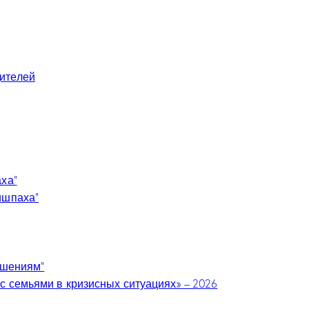
ителей
аха”
ишпаха”
ошениям”
с семьями в кризисных ситуациях» – 2026