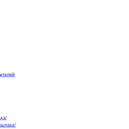
ителей
аха”
ишпаха”