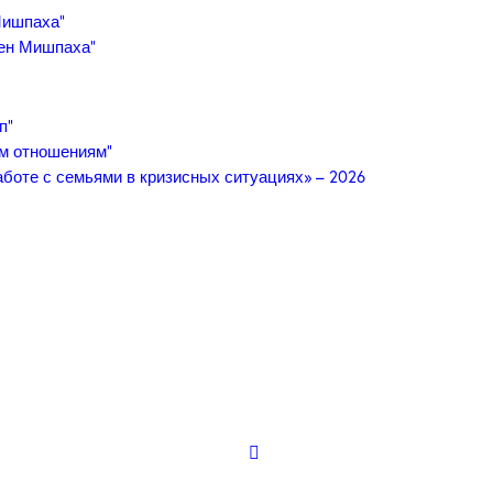
Мишпаха”
ген Мишпаха”
п”
им отношениям”
боте с семьями в кризисных ситуациях» – 2026