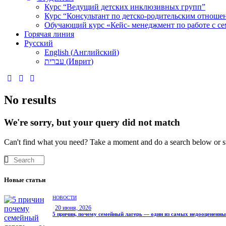
Курс “Ведущий детских инклюзивных групп”
Курс “Консультант по детско-родительским отноше
Обучающий курс «Кейс- менеджмент по работе с се
Горячая линия
Русский
English
(
Английский
)
עברית
(
Иврит
)
No results
We're sorry, but your query did not match
Can't find what you need? Take a moment and do a search below or s
Новые статьи
НОВОСТИ
20 июня, 2026
5 причин, почему семейный лагерь — один из самых недооцененн