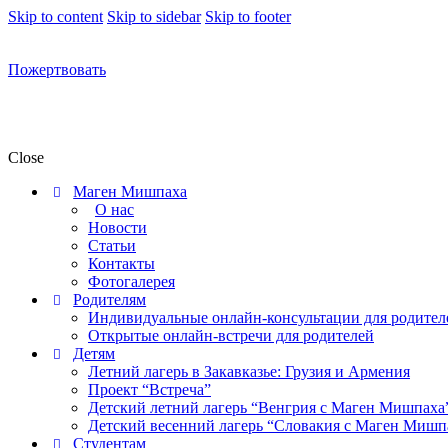
Skip to content
Skip to sidebar
Skip to footer
Пожертвовать
Close
Маген Мишпаха
О нас
Новости
Статьи
Контакты
Фотогалерея
Родителям
Индивидуальные онлайн-консультации для родител
Открытые онлайн-встречи для родителей
Детям
Летний лагерь в Закавказье: Грузия и Армения
Проект “Встреча”
Детский летний лагерь “Венгрия с Маген Мишпаха
Детский весенний лагерь “Словакия с Маген Мишп
Студентам