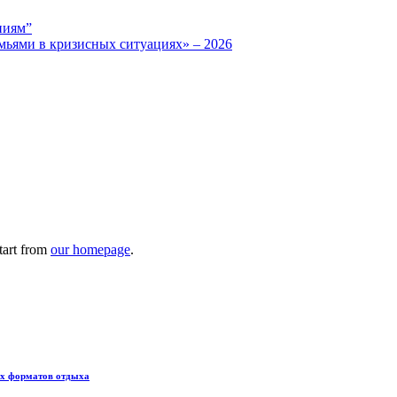
ниям”
мьями в кризисных ситуациях» – 2026
tart from
our homepage
.
ых форматов отдыха